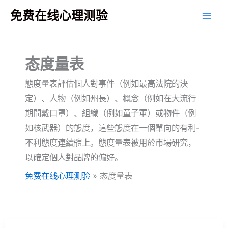
跳
免费在线心理测验
至
主
要
态度量表
內
容
態度量表評估個人對事件（例如最高法院的決
定）、人物（例如州長）、概念（例如在大流行
期間戴口罩）、組織（例如童子軍）或物件（例
如核武器）的態度，這些態度在一個單向的有利-
不利態度連續體上。態度量表被用於市場研究，
以確定個人對品牌的偏好。
免费在线心理测验
»
态度量表