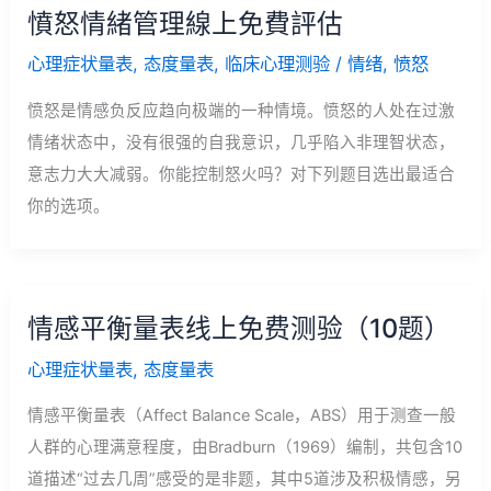
憤怒情緒管理線上免費評估
心理症状量表
,
态度量表
,
临床心理测验
/
情绪
,
愤怒
愤怒是情感负反应趋向极端的一种情境。愤怒的人处在过激
情绪状态中，没有很强的自我意识，几乎陷入非理智状态，
意志力大大减弱。你能控制怒火吗？对下列题目选出最适合
你的选项。
情感平衡量表线上免费测验（10题）
心理症状量表
,
态度量表
情感平衡量表（Affect Balance Scale，ABS）用于测查一般
人群的心理满意程度，由Bradburn（1969）编制，共包含10
道描述“过去几周”感受的是非题，其中5道涉及积极情感，另