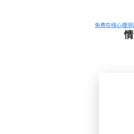
跳
至
主
免费在线心理测
要
情
內
容