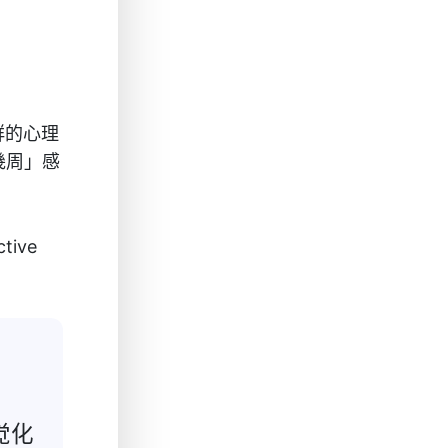
人群的心理
幾周」感
ive
觉化