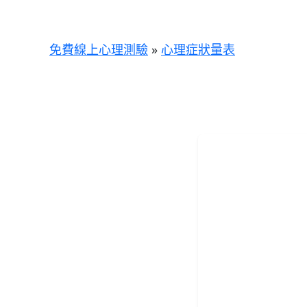
跳
至
主
免費線上心理測驗
»
心理症狀量表
要
內
容