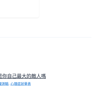
是你自己最大的敵人嗎
理測驗
,
心理症狀量表