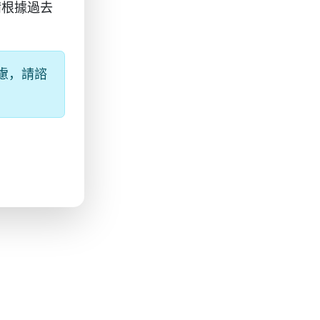
請根據過去
慮，請諮