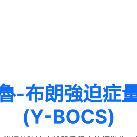
魯-布朗強迫症
(Y-BOCS)