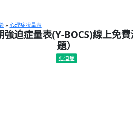
验
»
心理症状量表
朗強迫症量表(Y-BOCS)線上免費
題）
强迫症