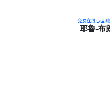
跳
至
主
免费在线心理测
要
耶魯-布
內
容