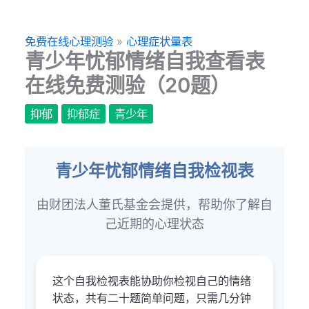
跳
至
免费在线心理测验
»
心理症状量表
主
青少年忧郁情绪自我查看表
要
在线免费测验（20题）
內
容
抑郁
抑郁症
青少年
青少年忧郁情绪自我检视表
由财团法人董氏基金会提供，帮助你了解自
己近期的心理状态
这个自我检视表能协助你检视自己的情绪
状态，共有二十题简单问题，只需几分钟