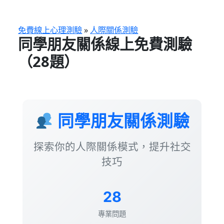
跳
至
主
免費線上心理測驗
»
人際關係測驗
同學朋友關係線上免費測驗
要
內
（28題）
容
同學朋友關係測驗
探索你的人際關係模式，提升社交
技巧
28
專業問題