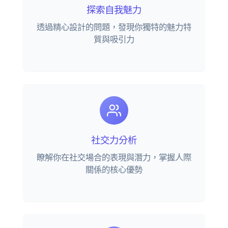
探索自我魅力
透過精心設計的問題，發現你獨特的魅力特
質與吸引力
社交力分析
瞭解你在社交場合的表現與潛力，掌握人際
關係的核心優勢