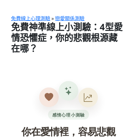
跳
至
主
免費線上心理測驗
»
戀愛關係測驗
免費神準線上小測驗：4型愛
要
內
情恐懼症，你的悲觀根源藏
容
在哪？
感情心理小測驗
你在愛情裡，容易悲觀