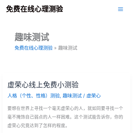
跳
免费在线心理测验
至
主
要
趣味测试
內
容
免费在线心理测验
»
趣味测试
虚荣心线上免费小测验
人格（个性、性格）测验
,
趣味测试
/
虚荣心
要想在世界上寻找一个毫无虚荣心的人，就如同要寻找一个
毫不掩饰自己弱点的人一样困难。这个测试能告诉你，你的
虚荣心究竟达到了怎样的程度。