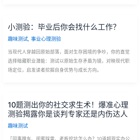
小测验：毕业后你会找什么工作？
趣味测试
,
事业心理测验
当现代人穿越回原始部落，面对生存困境的争吵，你的直觉
选择暗藏职业潜能：测试以原始生存矛盾为镜，对映现代职
场定位，启发读者挖掘自身优势与成长方向。
10题测出你的社交求生术！爆准心理
测验揭露你是谈判专家还是内伤达人
趣味测试
「同事蹭车、闺蜜踩雷、老板挖坑怎么办？10道超现实办公