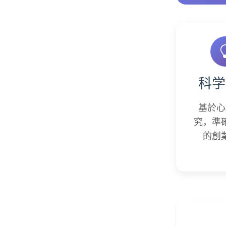
科学
基於心
究，準
的創