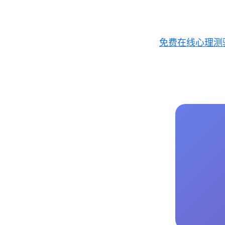
跳
至
主
免费在线心理测
要
內
容