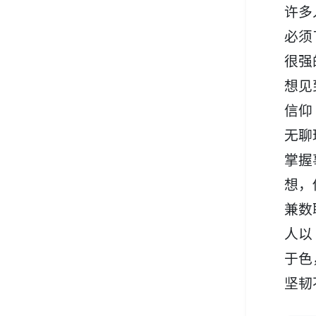
许多
必须
很强
想见
信仰
无聊
掌握
想，
兼数
人以
于色
坚韧