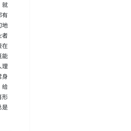
，就
都有
切地
业者
费在
既能
人理
常身
。给
喜形
总是