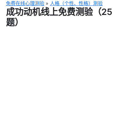
跳
免费在线心理测验
»
人格（个性、性格）测验
成功动机线上免费测验（25
至
主
题）
要
內
容