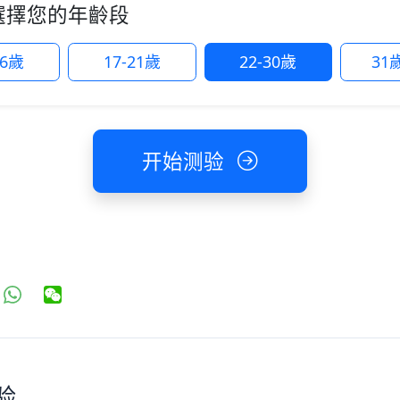
選擇您的年齡段
16歲
17-21歲
22-30歲
31
开始测验
验