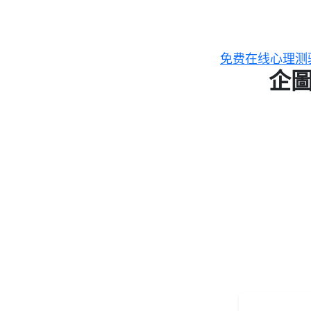
跳
至
主
免费在线心理测
要
企圖
內
容