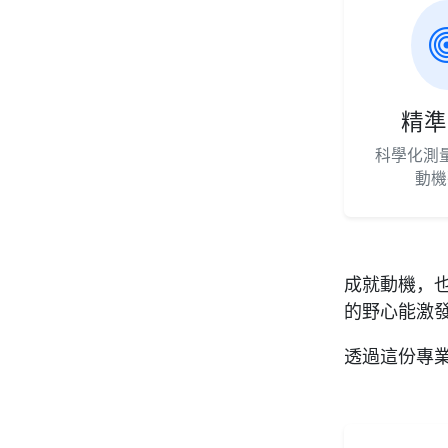
精準
科學化測
動機
成就動機，
的野心能激
透過這份專