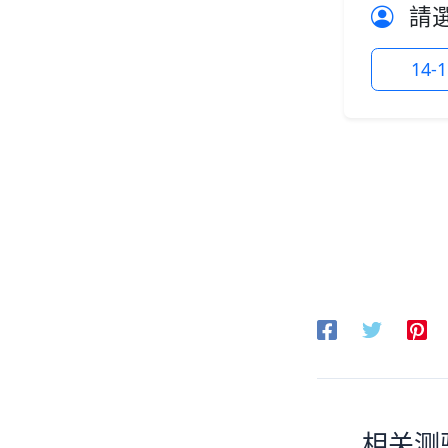
請
14-
相关测