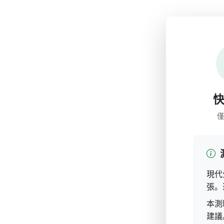
僅
現代
張。
本測
建議