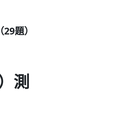
29題）
）測