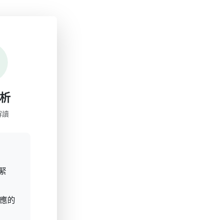
析
解讀
緊
應的