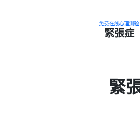
跳
至
主
免费在线心理测验
要
緊張症
內
容
緊