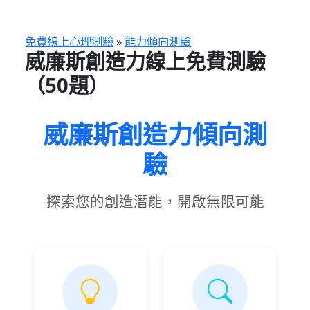
跳
至
主
免費線上心理測驗
»
能力傾向測驗
威廉斯創造力線上免費測驗
要
內
（50題）
容
威廉斯創造力傾向測
驗
探索您的創造潛能，開啟無限可能