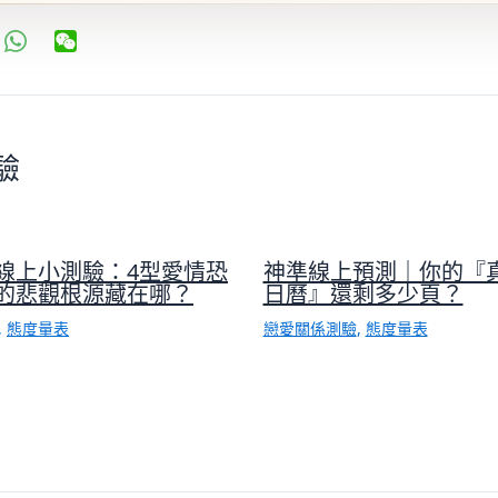
驗
線上小測驗：4型愛情恐
神準線上預測｜你的『
的悲觀根源藏在哪？
日曆』還剩多少頁？
,
態度量表
戀愛關係測驗
,
態度量表