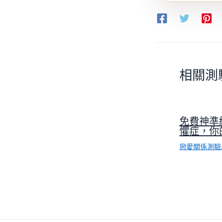
相關測
免費神準
懼症，你
戀愛關係測驗