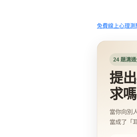
跳
至
主
免費線上心理測
要
內
容
24 題溝
提出
求嗎
當你向別
當成了「