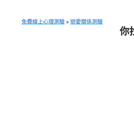
跳
至
主
免費線上心理測驗
»
戀愛關係測驗
要
你
內
容