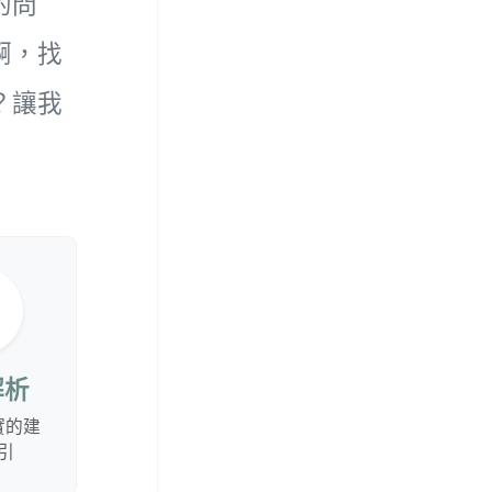
的問
啊，找
？讓我
解析
實的建
引