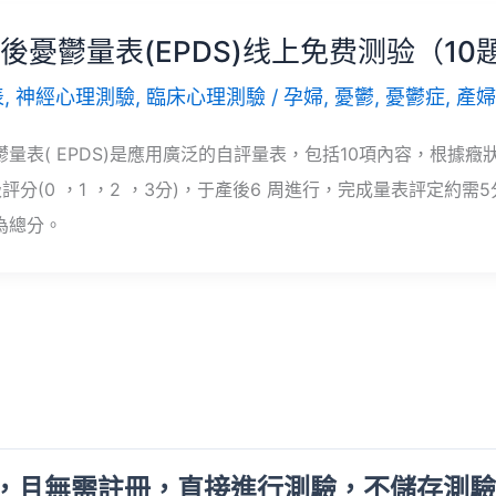
後憂鬱量表(EPDS)线上免费测验（10
表
,
神經心理測驗
,
臨床心理測驗
/
孕婦
,
憂鬱
,
憂鬱症
,
產婦
量表( EPDS)是應用廣泛的自評量表，包括10項內容，根據癥
評分(0 ，1 ，2 ，3分)，于產後6 周進行，完成量表評定約需5
為總分。
，且無需註冊，直接進行測驗，不儲存測驗