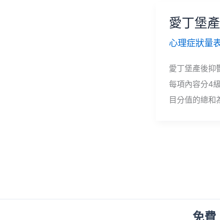
愛丁堡產
心理症狀量
愛丁堡產後抑鬱
每項內容分4級
目分值的總和
免費