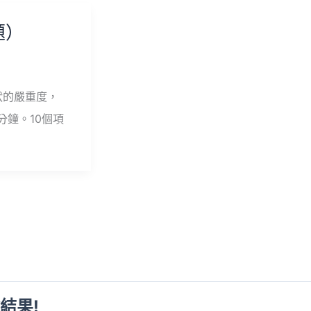
題）
狀的嚴重度，
分鐘。10個項
結果!