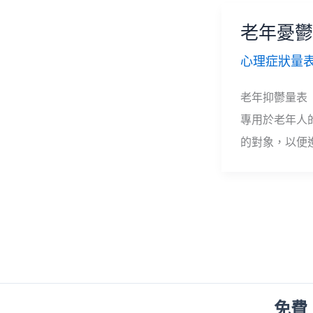
老年憂鬱
心理症狀量
老年抑鬱量表（Th
專用於老年人
的對象，以便
免費