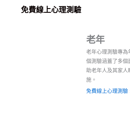
跳
免費線上心理測驗
至
主
要
老年
內
容
老年心理測驗專為
個測驗涵蓋了多個
助老年人及其家人
施。
免費線上心理測驗