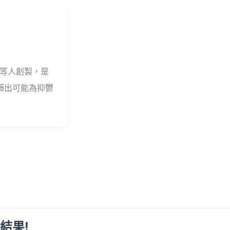
ick等人創製，是
篩出可能為抑鬱
結果!