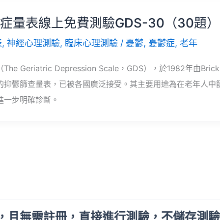
症量表線上免費測驗GDS-30（30題）
表
,
神經心理測驗
,
臨床心理測驗
/
憂鬱
,
憂鬱症
,
老年
e Geriatric Depression Scale，GDS），於1982年由Br
的抑鬱篩查量表，已被各國廣泛接受。其主要用途為在老年人中
進一步明確診斷。
，且無需註冊，直接進行測驗，不儲存測驗