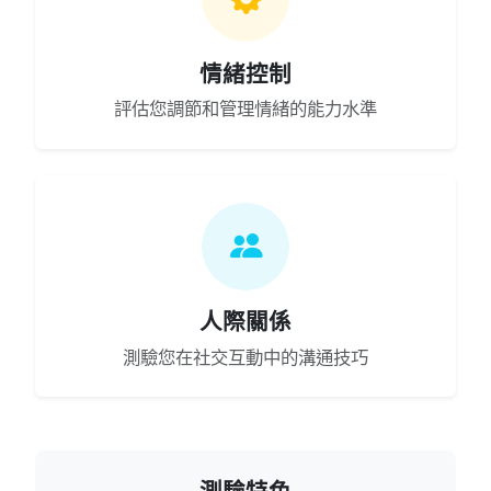
情緒控制
評估您調節和管理情緒的能力水準
人際關係
測驗您在社交互動中的溝通技巧
測驗特色