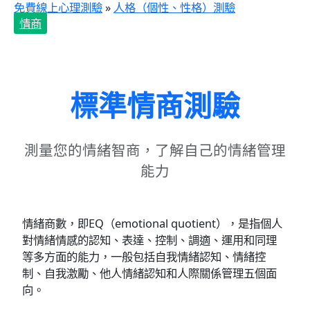
跳
免費線上心理測驗
»
人格（個性、性格）測驗
情商
至
主
要
內
容
標準情商測驗
測量您的情緒智商，了解自己的情緒管理
能力
情緒商數，即EQ（emotional quotient），是指個人
對情緒情感的認知、表達、控制、調適、運用和同理
等多方面的能力，一般包括自我情緒認知、情緒控
制、自我激勵、他人情緒認知和人際關係管理五個面
向。