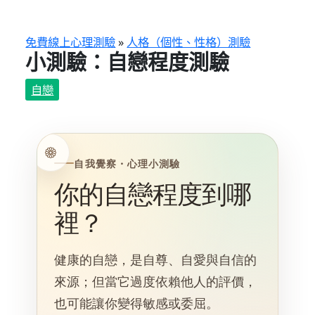
跳
至
主
免費線上心理測驗
»
人格（個性、性格）測驗
小測驗：自戀程度測驗
要
內
自戀
容
自我覺察・心理小測驗
你的自戀程度到哪
裡？
健康的自戀，是自尊、自愛與自信的
來源；但當它過度依賴他人的評價，
也可能讓你變得敏感或委屈。