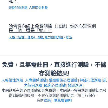
呢？
戀愛關係測驗
,
人際關係測驗
哈佛性向線上免費測驗（10題）你的心理性別
是「他」還是「她」？
人格（個性、性格）測驗
,
能力傾向測驗
/
职业
免費，且無需註冊，直接進行測驗，不儲
存測驗結果!
人格個性測驗
|
人際關係測驗
|
婚姻關係心理測驗
|
神經心理測驗
|
能
力傾向測驗
|
臨床心理測驗
|
興趣測評
|
本網站所有的心理測驗都是免費的。本網站不會將您的測驗結果發
送到網站伺服器，不會存儲您的測驗結果，請自行保存。
來信
聯絡
|
隱私權聲明