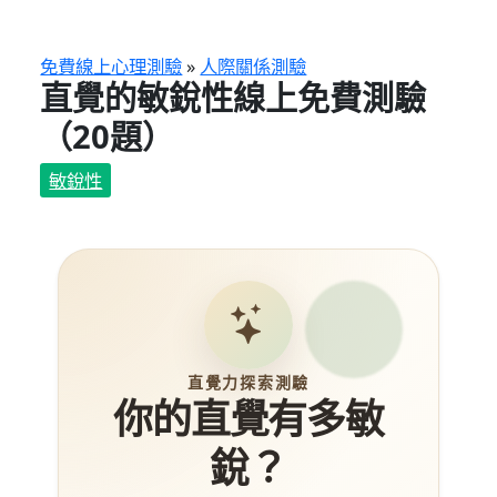
跳
至
主
免費線上心理測驗
»
人際關係測驗
直覺的敏銳性線上免費測驗
要
內
（20題）
容
敏銳性
直覺力探索測驗
你的直覺有多敏
銳？