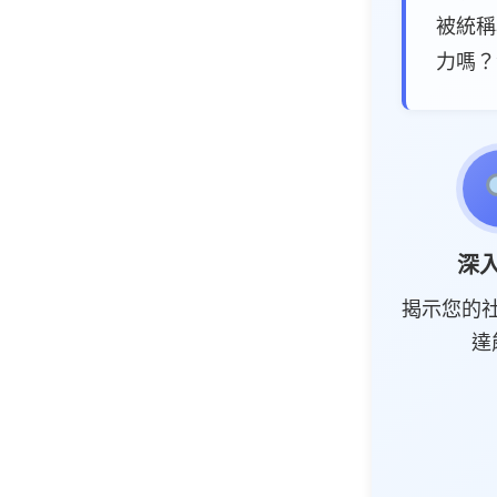
被統稱
力嗎？
深
揭示您的
達