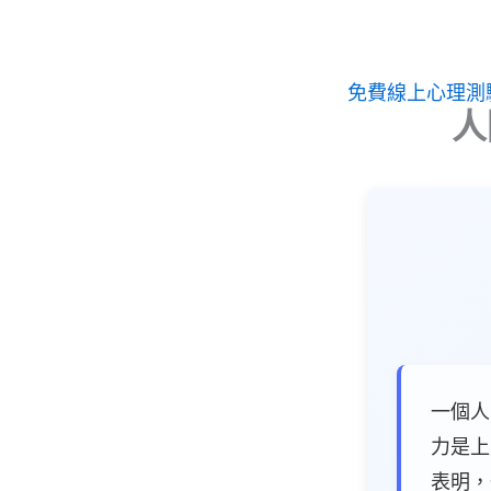
跳
至
主
免費線上心理測
人
要
內
容
一個人
力是上
表明，