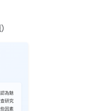
題）
！
都認為魅
調查研究
這些因素