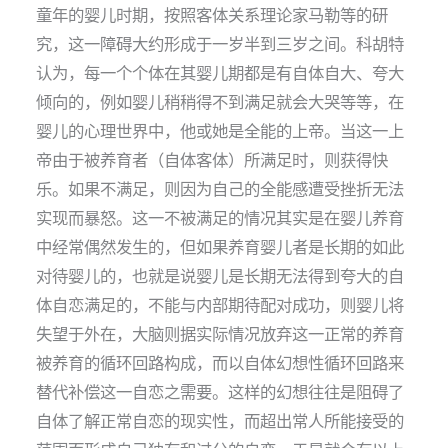
童年的婴儿时期，按照客体关系理论家马勒等的研
究，这一障碍大约形成于一岁半到三岁之间。科胡特
认为，每一个个体在其婴儿期都是有自体自大、夸大
倾向的，例如婴儿稍稍得不到满足就会大哭等等，在
婴儿的心理世界中，他或她是全能的上帝。当这一上
帝由于被养育者（自体客体）所满足时，则获得快
乐。如果不满足，则因为自己的全能感遭受挫折无法
实现而暴怒。这一不被满足的情况其实是在婴儿养育
中经常偶然发生的，但如果养育婴儿者是长期的如此
对待婴儿的，也就是说婴儿是长期无法得到夸大的自
体自恋满足的，不能与内部期待配对成功，则婴儿将
失望于外在，大脑则据实际情况放弃这一正常的养育
被养育的循环回路构成，而以自体幻想性循环回路来
替代补偿这一自恋之需要。这样的幻想往往是阻碍了
自体了解正常自恋的现实性，而超出常人所能接受的