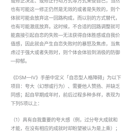
或修正决定、或修正行动方式等方式来使自己，当然
也有可能这一修正仍然是无效的或者是失败的，则个
体就可能会放弃这一回路构成，而以别的方式替代，
也有可能澈底放弃。这时候，不合适的回路调整就可
能直接引起自恋的失败—无法获得自体胜感或自我价
值感，因此就会产生自恋失败时的暴怒及焦虑，当焦
虑过于强大或者失败时，则个体会体验到消极的防御
—抑郁。
《DSM—IV》手册中定义「自恋型人格障碍」为以下
项目：夸大（幻想或行为）、需要他人赞扬、并缺乏
同感；起自早期成年时，前后过程多种多样，表现为
下列5项以上：
（1）具有自我重要的夸大感（例，过分夸大成就和
才能，在没有相应的成就时却盼望被认为是上乘）；