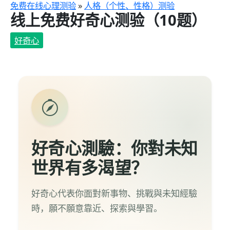
跳
免费在线心理测验
»
人格（个性、性格）测验
线上免费好奇心测验（10题）
至
主
好奇心
要
內
容
好奇心測驗：你對未知
世界有多渴望？
好奇心代表你面對新事物、挑戰與未知經驗
時，願不願意靠近、探索與學習。