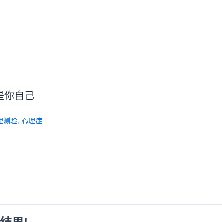
是你自己
理测验
,
心理症