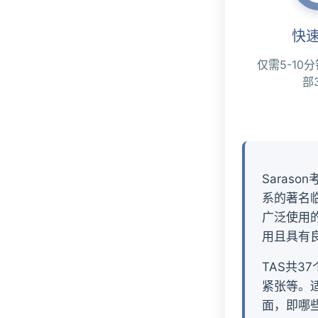
快
仅需5-10
部
Saraso
系的著名临
广泛使用的
用且具有
TAS共
紧张等。
面，即哪