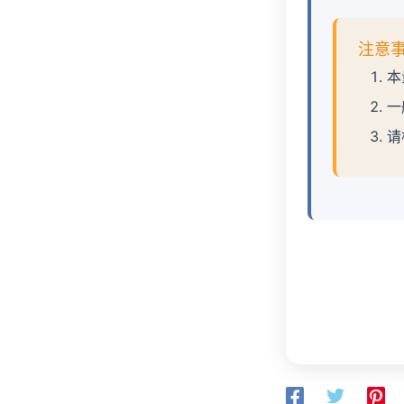
注意
本
一
请