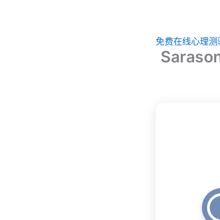
跳
至
主
免费在线心理测
Sara
要
內
容