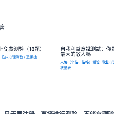
验
上免费测验（18题）
自我利益意識測試：你
最大的敵人嗎
,
临床心理测验
/
恐惧症
人格（个性、性格）测验
,
事业心
状量表