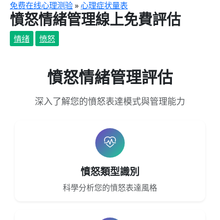
跳
免费在线心理测验
»
心理症状量表
憤怒情緒管理線上免費評估
至
主
情绪
愤怒
要
內
容
憤怒情緒管理評估
深入了解您的憤怒表達模式與管理能力
憤怒類型識別
科學分析您的憤怒表達風格